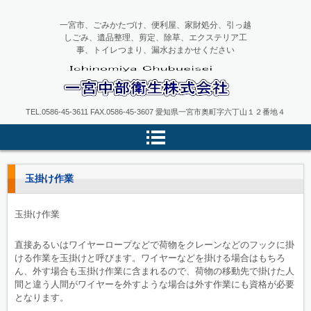
一宮市、ごみかたづけ、便利屋、家財処分、引っ越
しごみ、遺品整理、剪定、除草、エクステリア工
事、トイレつまり、漏水おまかせください
一宮中部衛生
TEL.0586-45-3611 FAX.0586-45-3607 愛知県一宮市奥町字六丁山１２番地４
玉掛け作業
玉掛け作業
直接あるいはワイヤーロープなどで荷物をクレーンなどのフックに掛
ける作業を玉掛けと呼びます。ワイヤーなどを掛ける場合はもちろ
ん、外す場合も玉掛け作業に含まれるので、荷物の移動先で掛けた人
間と違う人間がワイヤーを外すような場合は外す作業にも資格が必要
となります。