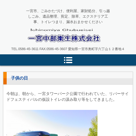
一宮市、ごみかたづけ、便利屋、家財処分、引っ越
しごみ、遺品整理、剪定、除草、エクステリア工
事、トイレつまり、漏水おまかせください
一宮中部衛生
TEL.0586-45-3611 FAX.0586-45-3607 愛知県一宮市奥町字六丁山１２番地４
子供の日
今朝は、朝から、一宮タワーパーク公園で行われていた、リバーサイ
ドフェスティバルの仮設トイレの汲み取り等をしてきました。