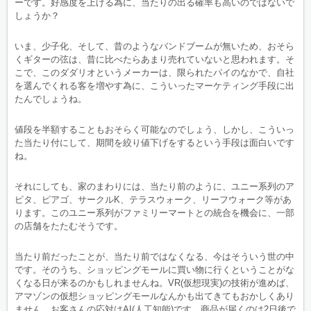
ーです。好感度を上げる為に、当たりの出る確率も高いのではないで
しょうか？
いま、少子化、そして、昔のようなバンドブームが無いため、おそら
くギターの弦は、昔に比べたらあまり売れていないと思われます。そ
こで、このダダリオというメーカーは、限られたパイのなかで、自社
を選んでくれる客を増やす為に、こういったマーケティング手段に出
たんでしょうね。
値段を半額することもおそらく可能なのでしょう、しかし、こういっ
た当たり付にして、期間を絞り値下げをするという手段は面白いです
ね。
それにしても、家のまわりには、当たり前のように、ユニー系列のア
ピタ、ピアゴ、サークルK、テラスウォーク、リーフウォーク等があ
ります。このユニー系列がファミリーマートとの統合を機会に、一部
の店舗をたたむそうです。
当たり前だったことが、当たり前ではなくなる、今はそういう世の中
です。そのうち、ショッピングモールに買い物に行くということがな
くなる日が来るのかもしれませんね。VR(仮想現実)の技術が進めば、
アマゾンの仮想ショッピングモールなんかも出てきてもおかしくあり
ません。お客さんの応対はAI(人工知能)です。商品が届くのは2日後で