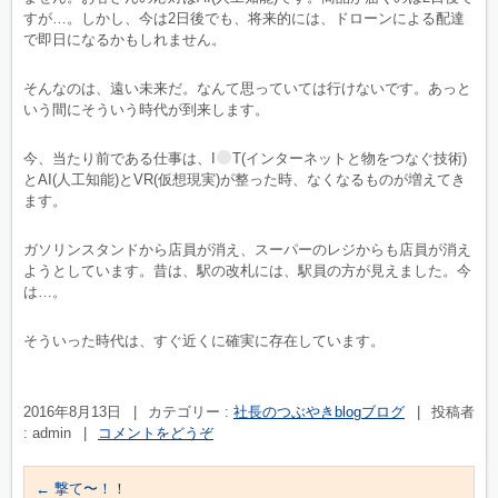
すが…。しかし、今は2日後でも、将来的には、ドローンによる配達
で即日になるかもしれません。
そんなのは、遠い未来だ。なんて思っていては行けないです。あっと
いう間にそういう時代が到来します。
今、当たり前である仕事は、I
T(インターネットと物をつなぐ技術)
とAI(人工知能)とVR(仮想現実)が整った時、なくなるものが増えてき
ます。
ガソリンスタンドから店員が消え、スーパーのレジからも店員が消え
ようとしています。昔は、駅の改札には、駅員の方が見えました。今
は…。
そういった時代は、すぐ近くに確実に存在しています。
2016年8月13日
|
カテゴリー :
社長のつぶやきblogブログ
|
投稿者
: admin
|
コメントをどうぞ
←
撃て〜！！