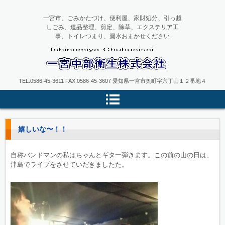
一宮市、ごみかたづけ、便利屋、家財処分、引っ越
しごみ、遺品整理、剪定、除草、エクステリア工
事、トイレつまり、漏水おまかせください
一宮中部衛生
TEL.0586-45-3611 FAX.0586-45-3607 愛知県一宮市奥町字六丁山１２番地４
嬉しいな〜！！
自称バンドマンの私はちゃんとギター弾きます。この前の山の日は、
津島でライブをさせていだきましたた。