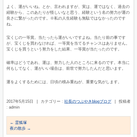
よく、運がいいね。とか、言われますが、実は、運ではなく、過去の
経験から、このあたりが怪しいなと思う、経験という名の努力が運の
良さに繋がったのです。※私の人生経験も無駄ではなかったのです
ね。
宝くじの一等賞。当たったら運がいいですよね。当たり前の事です
が、宝くじを買わなければ、一等賞を当てるチャンスはありません。
宝くじを買うという努力をした結果、一等賞が当たったのです。
確率はどうであれ、運は、努力した人のところに来るのです。本当に
何もしてなく、運がいい場合は、前世で努力したんだと思います。
運をよくするためには、日頃の積み重ねが、重要な気がします。
2017年5月15日
|
カテゴリー :
社長のつぶやきblogブログ
|
投稿者
: admin
←
霊狐塚
夜の散歩
→