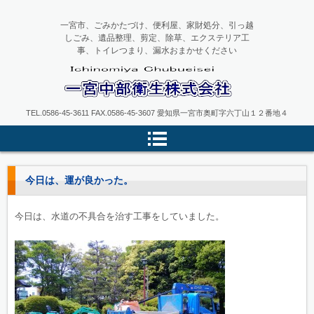
一宮市、ごみかたづけ、便利屋、家財処分、引っ越
しごみ、遺品整理、剪定、除草、エクステリア工
事、トイレつまり、漏水おまかせください
一宮中部衛生
TEL.0586-45-3611 FAX.0586-45-3607 愛知県一宮市奥町字六丁山１２番地４
今日は、運が良かった。
今日は、水道の不具合を治す工事をしていました。