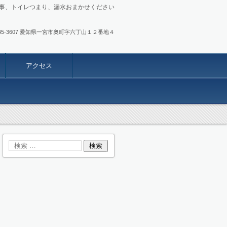
事、トイレつまり、漏水おまかせください
.0586-45-3607 愛知県一宮市奥町字六丁山１２番地４
アクセス