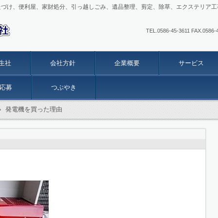
たづけ、便利屋、家財処分、引っ越しごみ、遺品整理、剪定、除草、エクステリア工
TEL.0586-45-3611 FAX
生社
会社方針
企業概要
サービス
応募
つぶやき
›
発電機を買った理由
。