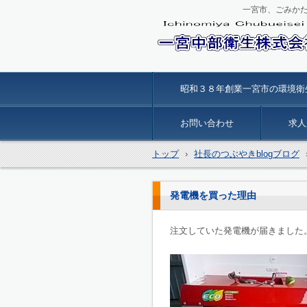
一宮市、ごみか
一宮中部衛生
昭和３８年創業一宮市の環境衛
お問い合わせ
求人
トップ
›
社長のつぶやきblogブログ
発電機を買った理由
注文していた発電機が届きました