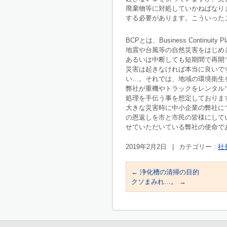
廃棄物等に対処していかねばなり
する必要があります。こういった
BCPとは、Business Contin
地震や台風等の自然災害をはじめ
あるいは中断しても短期間で再開
災害は起きなければ本当に良いで
い…。それでは、地域の環境衛生
弊社が重機やトラックをレンタル
処理を手伝う事を想定しておりま
大きな災害時に中小企業の弊社に
の恩返しを市と市民の皆様にして
せていただいている弊社の使命で
2019年2月2日
|
カテゴリー :
社
←
浄化槽の清掃の目的
クソまみれ…。
→