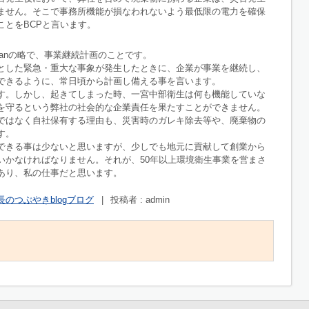
ません。そこで事務所機能が損なわれないよう最低限の電力を確保
ことをBCPと言います。
uity Planの略で、事業継続計画のことです。
とした緊急・重大な事象が発生したときに、企業が事業を継続し、
できるように、常日頃から計画し備える事を言います。
す。しかし、起きてしまった時、一宮中部衛生は何も機能していな
を守るという弊社の社会的な企業責任を果たすことができません。
ではなく自社保有する理由も、災害時のガレキ除去等や、廃棄物の
す。
できる事は少ないと思いますが、少しでも地元に貢献して創業から
いかなければなりません。それが、50年以上環境衛生事業を営まさ
あり、私の仕事だと思います。
長のつぶやきblogブログ
|
投稿者 : admin