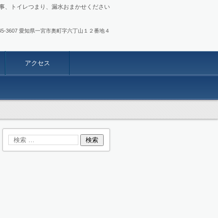
事、トイレつまり、漏水おまかせください
.0586-45-3607 愛知県一宮市奥町字六丁山１２番地４
アクセス