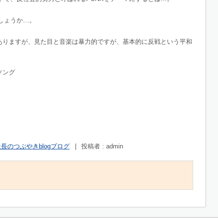
しょうか…。
はありますが、見た目と音楽は暴力的ですが、基本的に反戦という平和
ソング
長のつぶやきblogブログ
|
投稿者 : admin