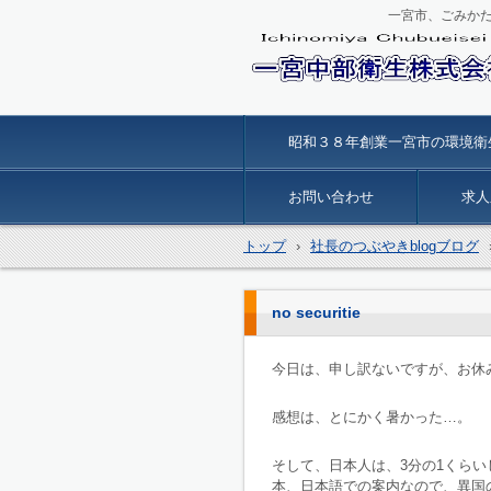
一宮市、ごみか
一宮中部衛生
昭和３８年創業一宮市の環境衛
お問い合わせ
求人
トップ
›
社長のつぶやきblogブログ
no securitie
今日は、申し訳ないですが、お休
感想は、とにかく暑かった…。
そして、日本人は、3分の1くら
本、日本語での案内なので、異国