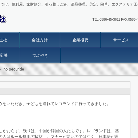
たづけ、便利屋、家財処分、引っ越しごみ、遺品整理、剪定、除草、エクステリア工
TEL.0586-45-3611 FAX
生社
会社方針
企業概要
サービス
応募
つぶやき
›
no securitie
みをいただき、子どもを連れてレゴランドに行ってきました。
いしかおらず、残りは、中国か韓国の人たちです。レゴランドは、基
の人はルール無用の状態…。マナーが悪いのではなく、日本語が理