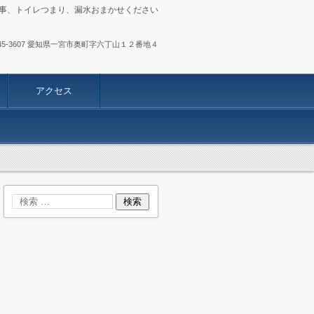
事、トイレつまり、漏水おまかせください
.0586-45-3607 愛知県一宮市奥町字六丁山１２番地４
アクセス