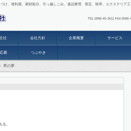
たづけ、便利屋、家財処分、引っ越しごみ、遺品整理、剪定、除草、エクステリア工
TEL.0586-45-3611 FAX
生社
会社方針
企業概要
サービス
応募
つぶやき
›
男の夢
ある。