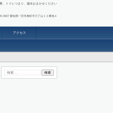
事、トイレつまり、漏水おまかせください
.0586-45-3607 愛知県一宮市奥町字六丁山１２番地４
アクセス