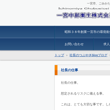
一宮市、ごみか
一宮中部衛生
昭和３８年創業一宮市の環境衛
お問い合わせ
求人
トップ
›
社長のつぶやきblogブログ
社長の仕事
社長の仕事。
想定されるリスクに備える事。
これは、とても大切な事です。し