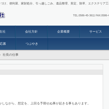
たづけ、便利屋、家財処分、引っ越しごみ、遺品整理、剪定、除草、エクステリア工
TEL.0586-45-3611 FAX
生社
会社方針
企業概要
サービス
応募
つぶやき
›
社長の仕事
かしながら、想定を、上回る予期せぬ事が起きる事もあります。