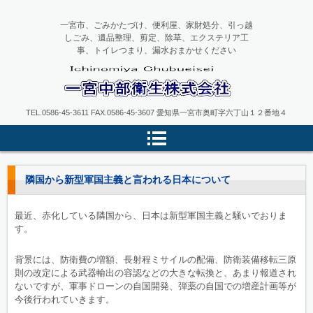
一宮市、ごみかたづけ、便利屋、家財処分、引っ越
しごみ、遺品整理、剪定、除草、エクステリア工
事、トイレつまり、漏水おまかせください
一宮中部衛生
TEL.0586-45-3611 FAX.0586-45-3607 愛知県一宮市奥町字六丁山１２番地４
隣国から新型軍国主義と言われる日本について
最近、赤化している隣国から、日本は新型軍国主義と騒いでおりま
す。
背景には、防衛費の増額、長射程ミサイルの配備、防衛装備移転三原
則の改定による武器輸出の容認などの大きな転換と、あまり報道され
ないですが、軍事ドローンの自国開発、弾薬の自国での増産計画等が
今後行われていきます。