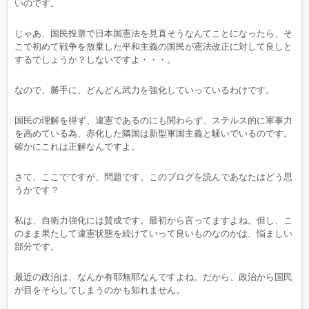
いのです。
じゃあ、国民投票で日本国憲法を見直そうなんてことになったら、そ
こで初めて戦争を放棄した平和主義の国民が憲法改正に対して良しと
するでしょうか？しないですよ・・・。
なので、勝手に、どんどん武力を強化していっているわけです。
国民の理解を得ず、違憲であるのにも関わらず、ステルス的に軍事力
を高めている為、赤化した隣国は新型軍国主義と騒いでいるのです。
確かにこれは正解なんですよ。
さて、ここでですが、問題です。このブログを読んであなたはどう思
うかです？
私は、自衛力強化には賛成です。最初から言ってますよね。但し、こ
のまま果たして違憲状態を続けていって良いものなのかは、悩ましい
部分です。
最近の政治は、なんか有耶無耶なんですよね。だから、政治から国民
が目をそらしてしまうのかも知れません。