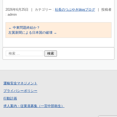
2026年6月25日
|
カテゴリー :
社長のつぶやきblogブログ
|
投稿者
: admin
←
中東問題終結か？
左翼新聞による日本国の破壊
→
運輸安全マネジメント
プライバシーポリシー
行動計画
求人案内・従業員募集（一宮中部衛生）