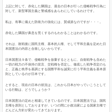
上記に対して、赤化した隣国は、過去の日本が行った侵略戦争行為に
対して、新型軍国主義と警戒感をあらわにしているわけです。
私は、有事に備えた防衛力の強化には、賛成派なのですが・・・。
赤化した隣国が鼻息を荒くするのもわかることはわかるのです。
それは、敗戦後に国民主権、基本的人権、そして平和主義を定めた日
本国憲法の内容と合致しないからです。
日本国憲法９条で、侵略戦争を放棄するとともに、自衛戦争も含めた
一切の戦力の不保持の宣言、交戦権を否定し、徹底した戦争否定のも
と、正義と秩序を基調とする国際平和を誠実に行う平和主義を基本原
則としているのが日本です。
とすると、現在の日本の状況は、これから日本がやっていこうとして
いる行動は、どうでしょうか？
日本国憲法の定めと相違してきているのです。日本国憲法では、国民
主権を原則としておりますが、いつの間にか政治家による国家主権で
どんどん方針が変わってきております。