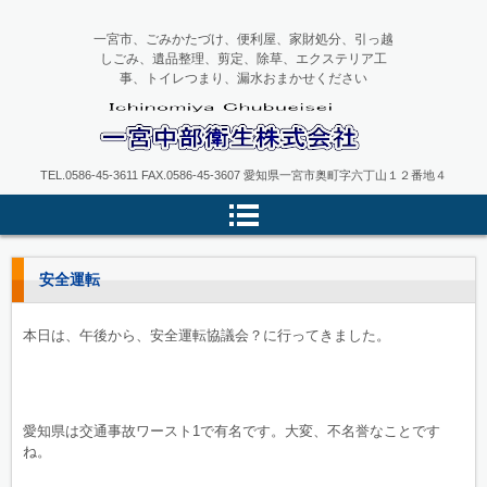
一宮市、ごみかたづけ、便利屋、家財処分、引っ越
しごみ、遺品整理、剪定、除草、エクステリア工
事、トイレつまり、漏水おまかせください
一宮中部衛生
TEL.0586-45-3611 FAX.0586-45-3607 愛知県一宮市奥町字六丁山１２番地４
安全運転
本日は、午後から、安全運転協議会？に行ってきました。
愛知県は交通事故ワースト1で有名です。大変、不名誉なことです
ね。