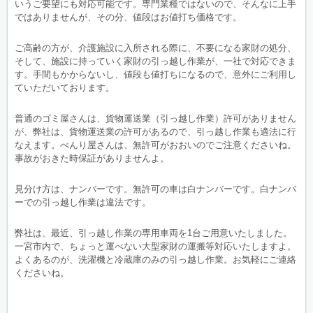
いうご要望にも対応可能です。専門業種ではないので、そんなに上手
ではありませんが、その分、値段はお値打ち価格です。
ご高齢の方が、介護施設に入所される際に、不要になる家財の処分、
そして、施設に持っていく家財の引っ越し作業が、一社で対応できま
す。手間もかからないし、値段も値打ちになるので、意外にご利用し
ていただいております。
普通のゴミ屋さんは、貨物運送業（引っ越し作業）許可がありません
が、弊社は、貨物運送業の許可があるので、引っ越し作業も適法に行
なえます。べんり屋さんは、無許可がおおいのでご注意くださいね。
事故がおきた時保証がありませんよ。
見分け方は、ナンバーです。無許可の車は白ナンバーです。白ナンバ
ーでの引っ越し作業は違法です。
弊社は、最近、引っ越し作業の専用車両を1台ご用意いたしました。
一宮市内で、ちょっと運べない大型家財の運搬等対応いたしますよ。
よくあるのが、洗濯機と冷蔵庫のみの引っ越し作業。お気軽にご連絡
くださいね。